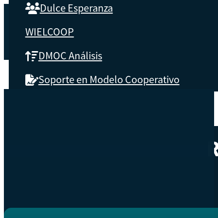
Dulce Esperanza
WIELCOOP
DMOC Análisis
Soporte en Modelo Cooperativo
SOBRE CBS
Qué es CBS
Resultados clave
Testimonios
Instructores
pronto