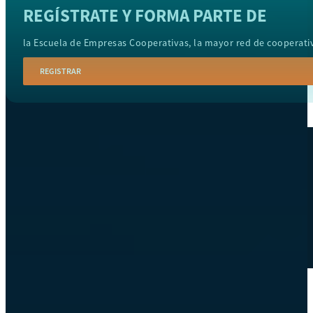
REGÍSTRATE Y FORMA PARTE DE
Hazte aliado
nuevo
la Escuela de Empresas Cooperativas, la mayor red de cooperati
Noticias
REGISTRAR
AYUDA
Tour guiado
Recursos para estudiantes
pronto
Guía del instructor
pronto
Contacto