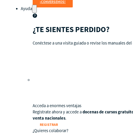
¡CONVERSEMOS!
Ayuda
¿TE SIENTES PERDIDO?
Conéctese a una visita guiada o revise los manuales del 
Tour guiado
Recursos para estudiantes
pronto
Guía del instructor
pronto
Contacto
Acceda a enormes ventajas
Regístrate ahora y accede a
docenas de cursos gratuit
venta nacionales
.
REGISTRAR
¿Quieres colaborar?