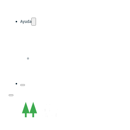
Hazte aliado
nuevo
Noticias
Ayuda
Tour guiado
Recursos para estudiantes
pronto
Guía del instructor
pronto
Contacto