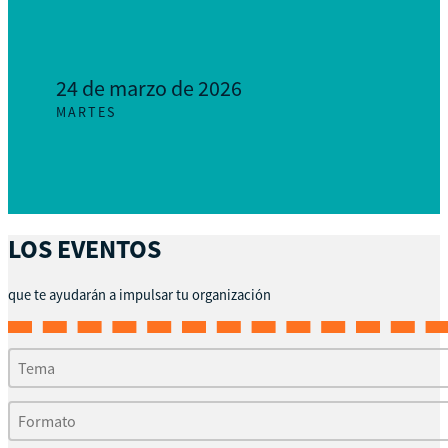
24 de marzo de 2026
MARTES
LOS EVENTOS
que te ayudarán a impulsar tu organización
Tema
Selecciona el contenido
Selecciona el contenido
Formato
Selecciona el contenido
Selecciona el contenido