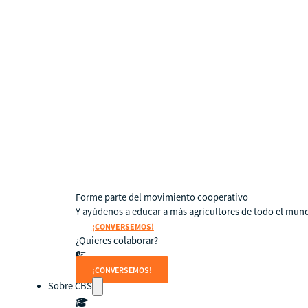
Subproyectos
Dulce Esperanza
WIELCOOP
DMOC Análisis
Feria DIME
ECO Cacao
Soporte en Modelo Cooperativo
Forme parte del movimiento cooperativo
Y ayúdenos a educar a más agricultores de todo el mun
¡CONVERSEMOS!
¿Quieres colaborar?
¡CONVERSEMOS!
Sobre CBS