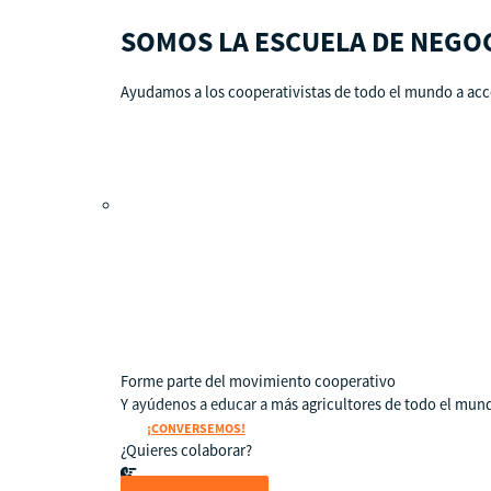
SOMOS LA ESCUELA DE NEGO
Ayudamos a los cooperativistas de todo el mundo a acce
Qué es CBS
Resultados clave
Testimonios
Instructores
pronto
Hazte aliado
nuevo
Noticias
Forme parte del movimiento cooperativo
Y ayúdenos a educar a más agricultores de todo el mun
¡CONVERSEMOS!
¿Quieres colaborar?