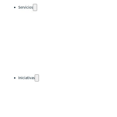
Servicios
Auto-diagnósticos
Cursos
Eventos
Recursos
Calendario
Rutas de aprendizaje
pronto
Iniciativas
Países
Guatemala
Perú