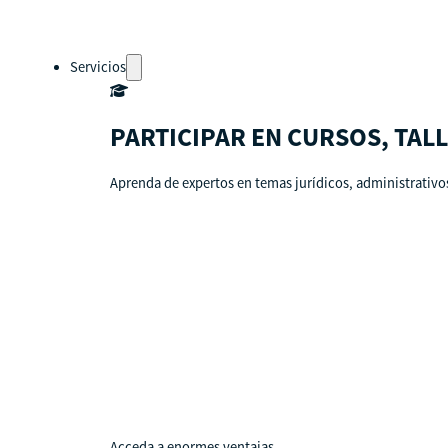
Servicios
PARTICIPAR EN CURSOS, TAL
Aprenda de expertos en temas jurídicos, administrativos
Auto-diagnósticos
Cursos
Eventos
Recursos
Calendario
Rutas de aprendizaje
pronto
Acceda a enormes ventajas