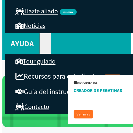
Hazte aliado
nuevo
Y formar parte de la mayor red de cooperativas que promueve y
fomenta decenas de cooperativas agrarias.
Noticias
AYUDA
Tour guiado
Recursos para estudiantes
pronto
HERRAMIENTAS
Guía del instructor
CREADOR DE PEGATINAS
pronto
Contacto
Ver más