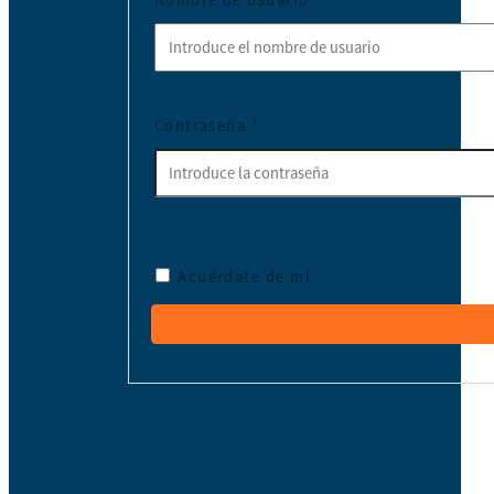
Nombre de usuario
*
Contraseña
*
Acuérdate de mí