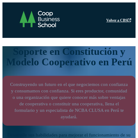
Volver a CBS
Soporte en Constitución y
Modelo Cooperativo en Perú
Construyendo un futuro en el que negociemos con confianza
y consumamos con confianza. Si eres productor, comunidad
o una organización que quiere conocer más sobre ventajas
de cooperativa o constituir una cooperativa, llena el
formulario y un especialista de NCBA CLUSA en Perú te
ayudará.
Desarrolle sus habilidades para mejorar el funcionamiento de su