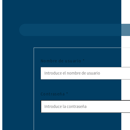
Nombre de usuario
*
Contraseña
*