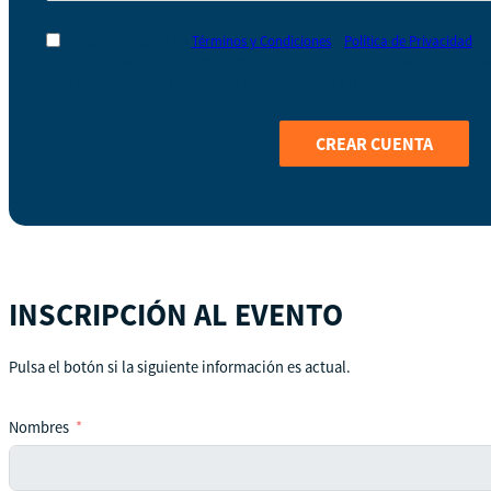
He leído y acepto los
Términos y Condiciones
y
Política de Privacidad
Al registrarte en Coop Business School nos das permiso para almacenar 
mejorar tu experiencia como estudiante y usuario.
CREAR CUENTA
INSCRIPCIÓN AL EVENTO
Pulsa el botón si la siguiente información es actual.
Nombres