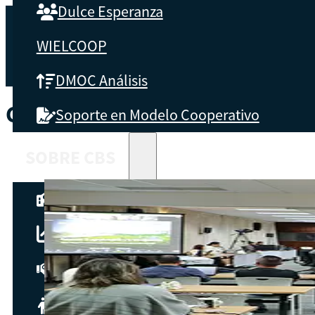
Dulce Esperanza
WIELCOOP
DMOC Análisis
CATEGORÍA:
NOTICIAS
Soporte en Modelo Cooperativo
SOBRE CBS
Qué es CBS
Resultados clave
Testimonios
Instructores
pronto