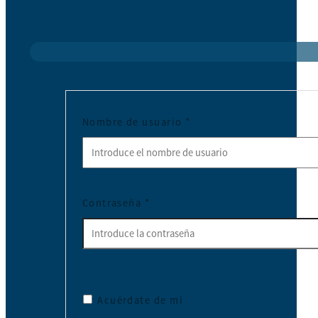
Nombre de usuario
*
Contraseña
*
Acuérdate de mí