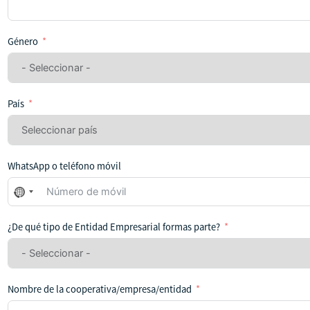
Género
País
WhatsApp o teléfono móvil
No
se
ha
¿De qué tipo de Entidad Empresarial formas parte?
seleccionado
ningún
país
Nombre de la cooperativa/empresa/entidad