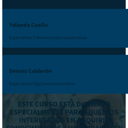
Yolanda Cuello
Especialista Tributaria para cooperativas
Dennis Calderón
Especialista legal para cooperativa
ESTE CURSO ESTÁ DISEÑADO
ESPECIALMENTE PARA AQUELLOS
INTERESADOS EN ADQUIRIR
CONOCIMIENTOS Y HABILIDADES EN