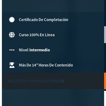
Hazte aliado
nuevo
Certificado De Completación
Noticias
AYUDA
Curso 100% En Línea
Tour guiado
Nivel
Intermedio
Recursos para estudiantes
pronto
Más De 14* Horas De Contenido
Guía del instructor
pronto
REGÍSTRATE PARA SOLICITARLO
Contacto
* En horario de oficina.