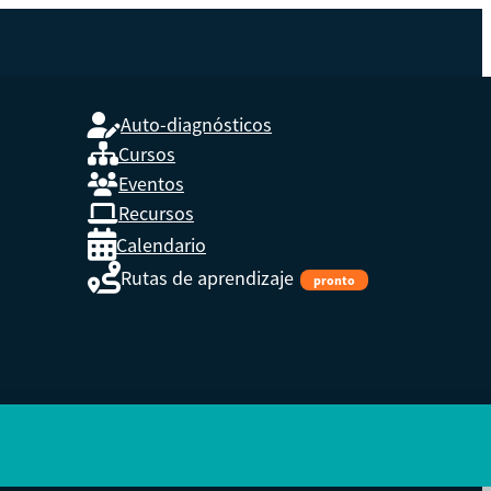
Auto-diagnósticos
Cursos
Eventos
L
Recursos
Calendario
Rutas de aprendizaje
pronto
s,
enidos.