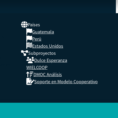
Países
Guatemala
UNA
Perú
Estados Unidos
Subproyectos
s,
Dulce Esperanza
enidos.
WIELCOOP
DMOC Análisis
Soporte en Modelo Cooperativo