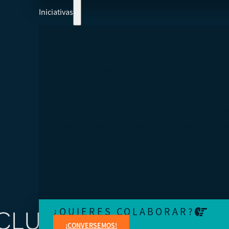
Iniciativas
COLABOREMOS Y AYUDEMOS A CREAR 
ECONOMÍA MÁS INTEGRADORA
Aprenda de expertos en temas jurídicos, administrativo
contables, financieros, de marketing y creación de cont
¿QUIERES COLABORAR?
¡CONVERSEMOS!