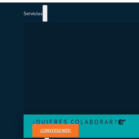
Servicios
PARTICIPAR EN CURSOS, TALLERES Y
SEMINARIOS WEB 100% ORIENTADOS A
COOPERATIVISMO.
Aprenda de expertos en temas jurídicos, administrativo
contables, financieros, de marketing y creación de cont
¿QUIERES COLABORAR?
¡CONVERSEMOS!