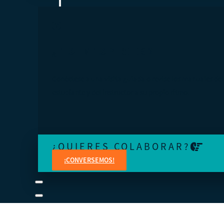
¿TE SIENTES PERDIDO?
Conéctese a una visita guiada o revise los manuales del
estudiante y del instructor a su propio ritmo.
¿QUIERES COLABORAR?
¡CONVERSEMOS!