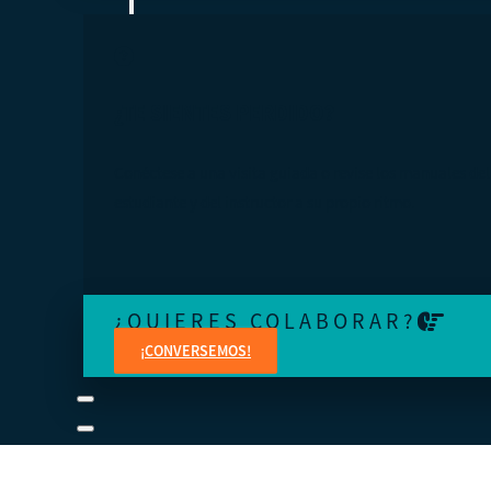
¿TE SIENTES PERDIDO?
Conéctese a una visita guiada o revise los manuales del
estudiante y del instructor a su propio ritmo.
¿QUIERES COLABORAR?
¡CONVERSEMOS!