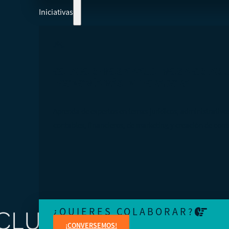
Iniciativas
COLABOREMOS Y AYUDEMOS A CREAR 
ECONOMÍA MÁS INTEGRADORA
Aprenda de expertos en temas jurídicos, administrativo
contables, financieros, de marketing y creación de cont
¿QUIERES COLABORAR?
¡CONVERSEMOS!