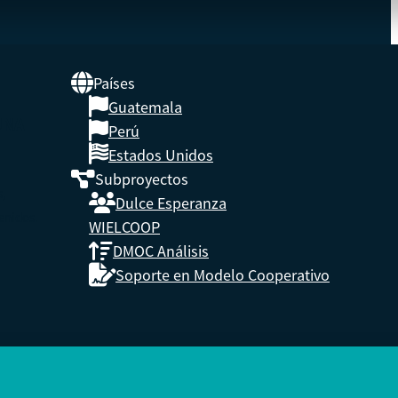
Países
Guatemala
UNA
Perú
Estados Unidos
Subproyectos
s,
Dulce Esperanza
enidos.
WIELCOOP
DMOC Análisis
Soporte en Modelo Cooperativo