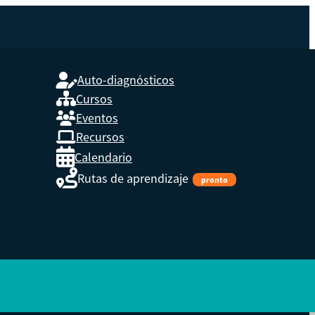
Auto-diagnósticos
Cursos
Eventos
L
Recursos
Calendario
Rutas de aprendizaje
pronto
s,
enidos.