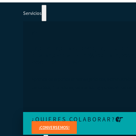
Servicios
PARTICIPAR EN CURSOS, TALLERES Y
SEMINARIOS WEB 100% ORIENTADOS A
COOPERATIVISMO.
Aprenda de expertos en temas jurídicos, administrativo
contables, financieros, de marketing y creación de cont
¿QUIERES COLABORAR?
¡CONVERSEMOS!