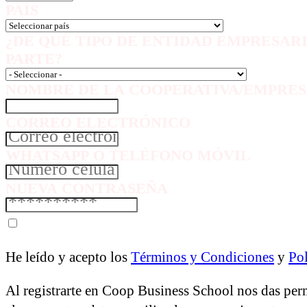
PAÍS
¿DE QUÉ TIPO DE ENTIDAD EMPRESAR
PARTE?
NOMBRE DE LA COOPERATIVA/EMPRES
CORREO ELECTRÓNICO
WHATSAPP O TELÉFONO MÓVIL
NUEVA CONTRASEÑA
He leído y acepto los
Términos y Condiciones
y
Pol
Al registrarte en Coop Business School nos das per