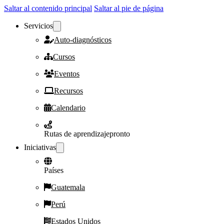
Saltar al contenido principal
Saltar al pie de página
Servicios
Auto-diagnósticos
Cursos
Eventos
Recursos
Calendario
Rutas de aprendizaje
pronto
Iniciativas
Países
Guatemala
Perú
Estados Unidos