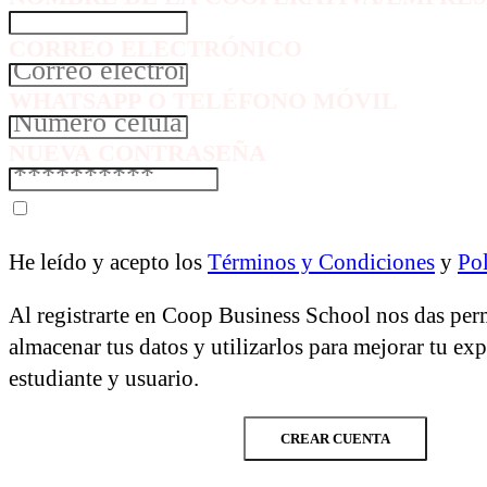
CORREO ELECTRÓNICO
WHATSAPP O TELÉFONO MÓVIL
NUEVA CONTRASEÑA
He leído y acepto los
Términos y Condiciones
y
Pol
Al registrarte en Coop Business School nos das per
almacenar tus datos y utilizarlos para mejorar tu ex
estudiante y usuario.
CREAR CUENTA