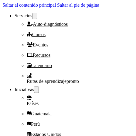
Saltar al contenido principal
Saltar al pie de página
Servicios
Auto-diagnósticos
Cursos
Eventos
Recursos
Calendario
Rutas de aprendizaje
pronto
Iniciativas
Países
Guatemala
Perú
Estados Unidos