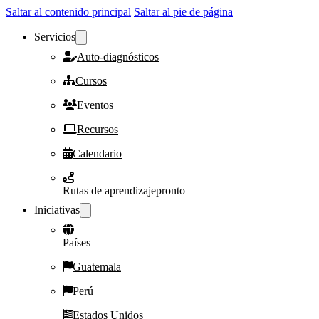
Saltar al contenido principal
Saltar al pie de página
Servicios
Auto-diagnósticos
Cursos
Eventos
Recursos
Calendario
Rutas de aprendizaje
pronto
Iniciativas
Países
Guatemala
Perú
Estados Unidos