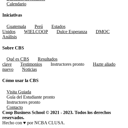
Calendario
Iniciativas
Guatemala
Perú
Estados
Unidos
WIELCOOP
Dulce Esperanza
DMOC
Análisis
Sobre CBS
Qué es CBS
Resultados
clave
Testimonios
Instructores
pronto
Hazte aliado
nuevo
Noticias
Cómo usar la CBS
Visita Guiada
Guía del Estudiante
pronto
Instructores
pronto
Contacto
Coop Business School © 2021 - 2023. Todos los derechos
reservados.
Hecho con ♥ por NCBA CLUSA.