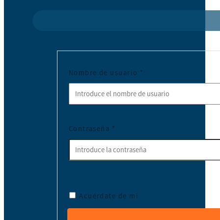
Nombre de usuario
*
Contraseña
*
Acuérdate de mí