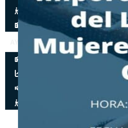
Hazte aliado
nuevo
Noticias
AYUDA
Tour guiado
Recursos para estudiantes
pronto
Guía del instructor
pronto
Contacto