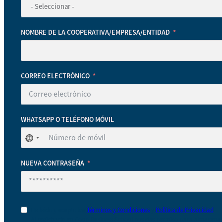
NOMBRE DE LA COOPERATIVA/EMPRESA/ENTIDAD
CORREO ELECTRÓNICO
WHATSAPP O TELÉFONO MÓVIL
No
se
ha
NUEVA CONTRASEÑA
seleccionado
ningún
país
He leído y acepto los
Términos y Condiciones
y
Política de Privacidad
Al registrarte en Coop Business School nos das permiso para almacenar 