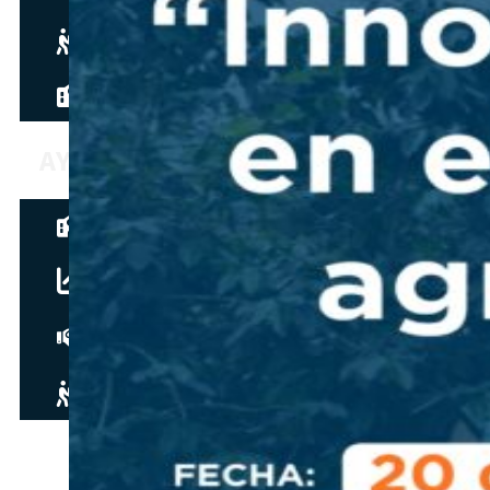
Hazte aliado
nuevo
Noticias
AYUDA
Tour guiado
Recursos para estudiantes
pronto
Guía del instructor
pronto
Contacto