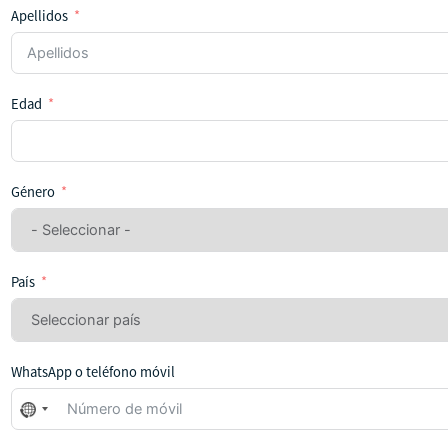
Apellidos
Edad
Género
País
WhatsApp o teléfono móvil
No
se