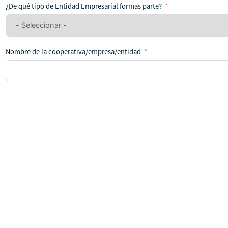
ha
¿De qué tipo de Entidad Empresarial formas parte?
seleccionado
ningún
país
Nombre de la cooperativa/empresa/entidad