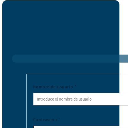
Nombre de usuario
*
Contraseña
*