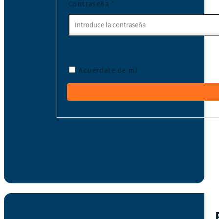
Contraseña
*
Acuérdate de mí