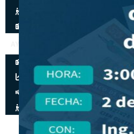
Hazte aliado
nuevo
Noticias
AYUDA
Tour guiado
Recursos para estudiantes
pronto
Guía del instructor
pronto
Contacto