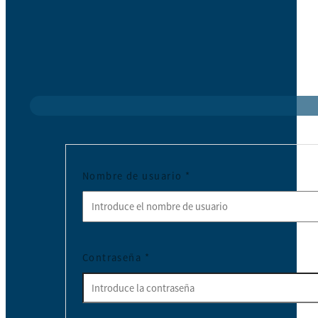
Nombre de usuario
*
Contraseña
*