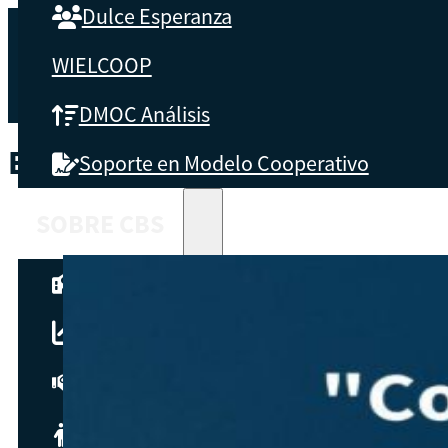
Dulce Esperanza
WIELCOOP
DMOC Análisis
ETIQUETA:
INVERSIONES DE A
Soporte en Modelo Cooperativo
SOBRE CBS
Qué es CBS
Resultados clave
Testimonios
Instructores
pronto