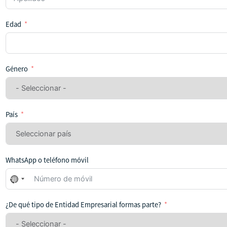
Edad
Género
País
WhatsApp o teléfono móvil
No
se
ha
¿De qué tipo de Entidad Empresarial formas parte?
seleccionado
ningún