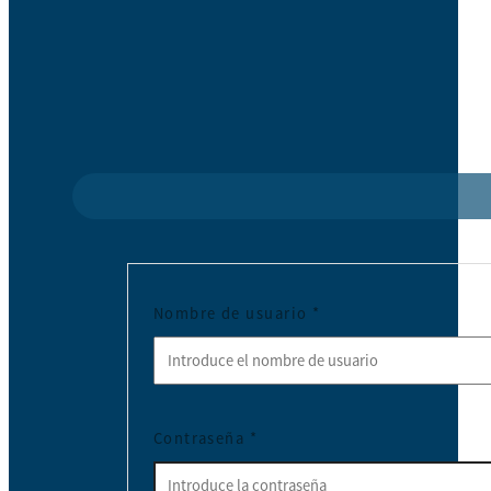
Nombre de usuario
*
Contraseña
*