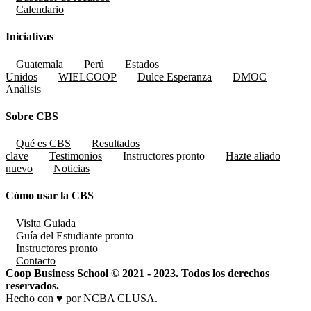
Calendario
Iniciativas
Guatemala
Perú
Estados
Unidos
WIELCOOP
Dulce Esperanza
DMOC
Análisis
Sobre CBS
Qué es CBS
Resultados
clave
Testimonios
Instructores
pronto
Hazte aliado
nuevo
Noticias
Cómo usar la CBS
Visita Guiada
Guía del Estudiante
pronto
Instructores
pronto
Contacto
Coop Business School © 2021 - 2023. Todos los derechos
reservados.
Hecho con ♥ por NCBA CLUSA.