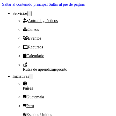
Saltar al contenido principal
Saltar al pie de página
Servicios
Auto-diagnósticos
Cursos
Eventos
Recursos
Calendario
Rutas de aprendizaje
pronto
Iniciativas
Países
Guatemala
Perú
Estados Unidos