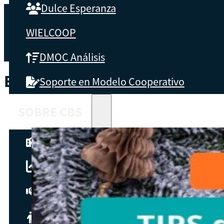
Dulce Esperanza
WIELCOOP
DMOC Análisis
ETIQUETA:
MARKETINGDIGITA
Soporte en Modelo Cooperativo
SOBRE CBS
Qué es CBS
Resultados clave
Testimonios
Instructores
pronto