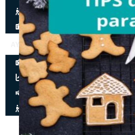
Hazte aliado
nuevo
Noticias
AYUDA
Tour guiado
Recursos para estudiantes
pronto
Guía del instructor
pronto
Contacto