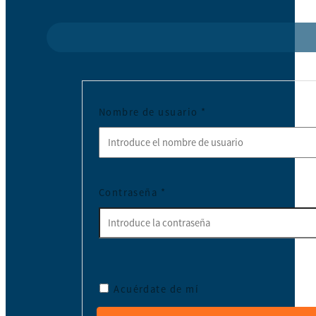
Nombre de usuario
*
Contraseña
*
Acuérdate de mí