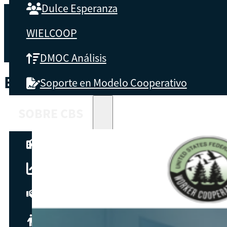
Dulce Esperanza
WIELCOOP
DMOC Análisis
ETIQUETA:
NCBACLUSAGUATE
Soporte en Modelo Cooperativo
SOBRE CBS
Qué es CBS
Resultados clave
Testimonios
Instructores
pronto