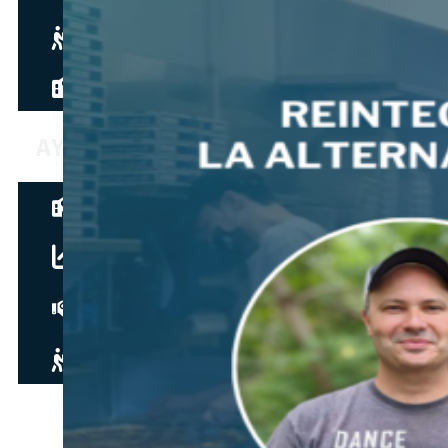
Hazte aliado
nuevo
Noticias
AYUDA
Tour guiado
Recursos para estudiantes
pronto
Guía del instructor
pronto
Contacto