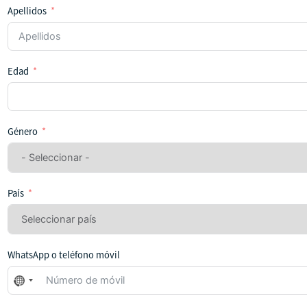
Apellidos
Edad
Género
País
WhatsApp o teléfono móvil
No
se