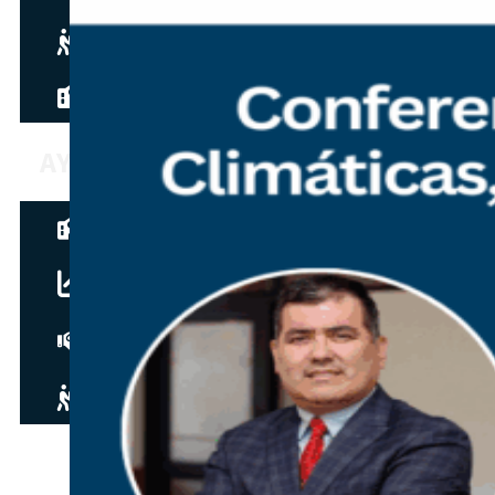
Hazte aliado
nuevo
Noticias
AYUDA
Tour guiado
Recursos para estudiantes
pronto
Guía del instructor
pronto
Contacto