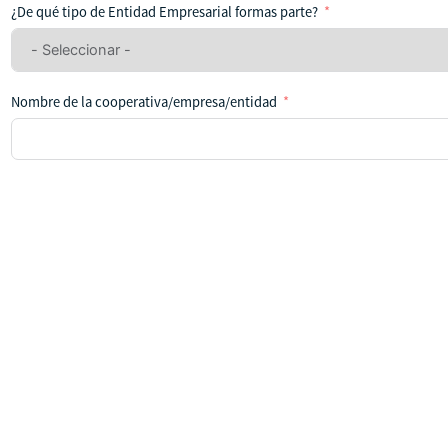
ha
¿De qué tipo de Entidad Empresarial formas parte?
seleccionado
ningún
país
Nombre de la cooperativa/empresa/entidad