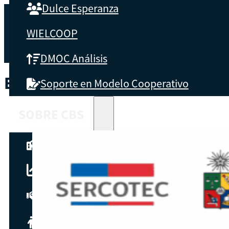
Dulce Esperanza
WIELCOOP
DMOC Análisis
ETIQUETA:
ODSCERO
Soporte en Modelo Cooperativo
SOBRE CBS
Qué es CBS
Resultados clave
Testimonios
Instructores
pronto