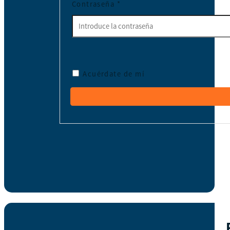
Contraseña
*
Acuérdate de mí