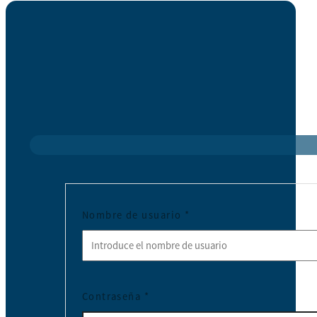
Nombre de usuario
*
Contraseña
*