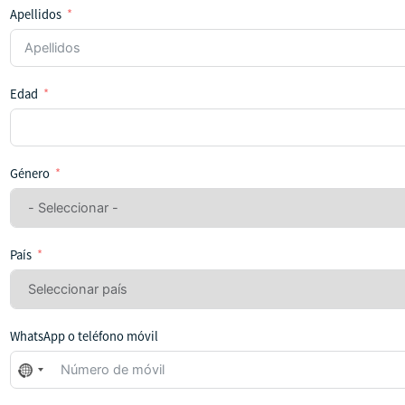
Apellidos
Edad
Género
País
WhatsApp o teléfono móvil
No
se