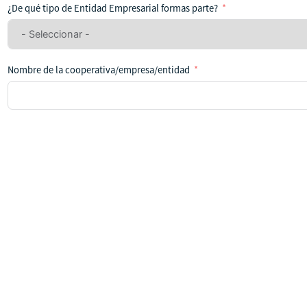
ha
¿De qué tipo de Entidad Empresarial formas parte?
seleccionado
ningún
país
Nombre de la cooperativa/empresa/entidad