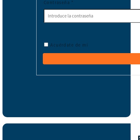
Contraseña
*
Acuérdate de mí