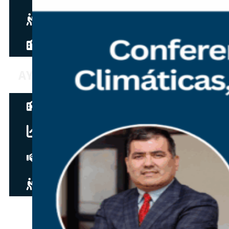
Hazte aliado
nuevo
Noticias
AYUDA
Tour guiado
Recursos para estudiantes
pronto
Guía del instructor
pronto
Contacto