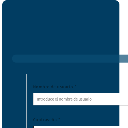
Nombre de usuario
*
Contraseña
*