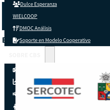
Dulce Esperanza
WIELCOOP
DMOC Análisis
ETIQUETA:
SERCOTEC
Soporte en Modelo Cooperativo
SOBRE CBS
Qué es CBS
Resultados clave
Testimonios
Instructores
pronto