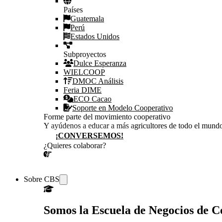
Países
Guatemala
Perú
Estados Unidos
Subproyectos
Dulce Esperanza
WIELCOOP
DMOC Análisis
Feria DIME
ECO Cacao
Soporte en Modelo Cooperativo
Forme parte del movimiento cooperativo
Y ayúdenos a educar a más agricultores de todo el mund
¡CONVERSEMOS!
¿Quieres colaborar?
¡CONVERSEMOS!
Sobre CBS
Somos la Escuela de Negocios de 