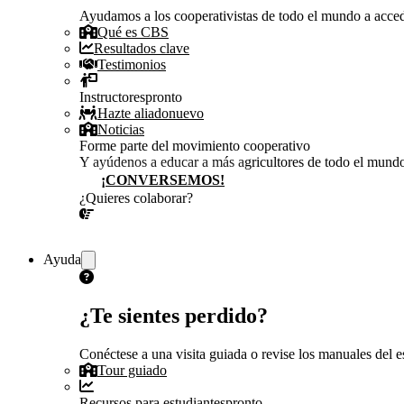
Ayudamos a los cooperativistas de todo el mundo a accede
Qué es CBS
Resultados clave
Testimonios
Instructores
pronto
Hazte aliado
nuevo
Noticias
Forme parte del movimiento cooperativo
Y ayúdenos a educar a más agricultores de todo el mund
¡CONVERSEMOS!
¿Quieres colaborar?
¡CONVERSEMOS!
Ayuda
¿Te sientes perdido?
Conéctese a una visita guiada o revise los manuales del es
Tour guiado
Recursos para estudiantes
pronto