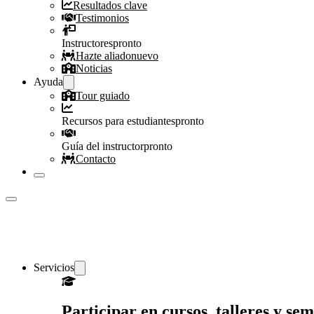
Resultados clave
Testimonios
Instructores
pronto
Hazte aliado
nuevo
Noticias
Ayuda
Tour guiado
Recursos para estudiantes
pronto
Guía del instructor
pronto
Contacto
Servicios
Participar en cursos, talleres y s