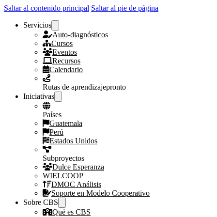
Saltar al contenido principal
Saltar al pie de página
Servicios
Auto-diagnósticos
Cursos
Eventos
Recursos
Calendario
Rutas de aprendizaje
pronto
Iniciativas
Países
Guatemala
Perú
Estados Unidos
Subproyectos
Dulce Esperanza
WIELCOOP
DMOC Análisis
Soporte en Modelo Cooperativo
Sobre CBS
Qué es CBS