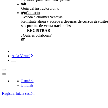
Guía del instructor
pronto
Contacto
Acceda a enormes ventajas
Regístrate ahora y accede a
docenas de cursos gratuito
sus
puntos de venta nacionales
.
REGISTRAR
¿Quieres colaborar?
¡CONVERSEMOS!
Aula Virtual
Español
English
Registrar
Inicia sesión