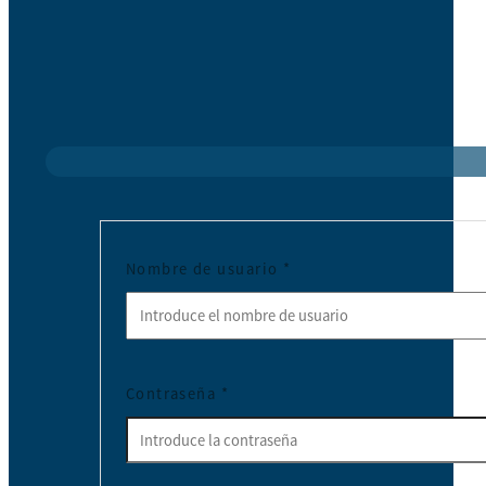
Nombre de usuario
*
Contraseña
*