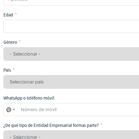
Edad
Género
País
WhatsApp o teléfono móvil
No
se
ha
¿De qué tipo de Entidad Empresarial formas parte?
seleccionado
ningún