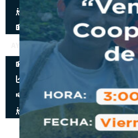
Hazte aliado
nuevo
Noticias
AYUDA
Tour guiado
Recursos para estudiantes
pronto
Guía del instructor
pronto
Contacto