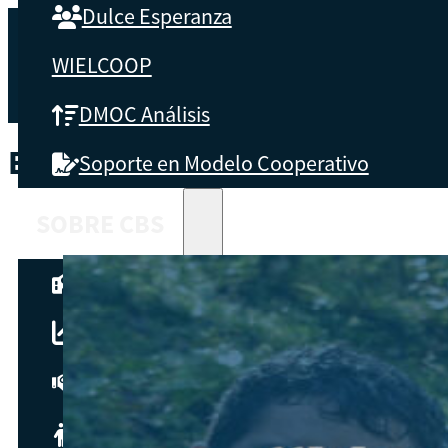
Dulce Esperanza
WIELCOOP
DMOC Análisis
ETIQUETA:
VENTAJAS
Soporte en Modelo Cooperativo
SOBRE CBS
Qué es CBS
Resultados clave
Testimonios
Instructores
pronto