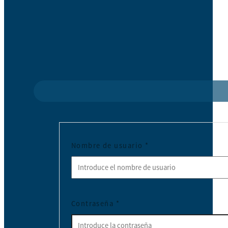
Nombre de usuario
*
Contraseña
*