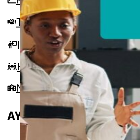
Testimonios
Instructores
pronto
Hazte aliado
nuevo
Noticias
AYUDA