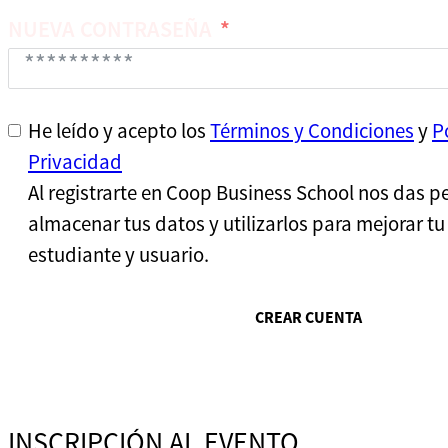
ha
NUEVA CONTRASEÑA
seleccionado
ningún
país
He leído y acepto los
Términos y Condiciones
y
P
Privacidad
Al registrarte en Coop Business School nos das p
almacenar tus datos y utilizarlos para mejorar t
estudiante y usuario.
CREAR CUENTA
INSCRIPCIÓN AL EVENTO