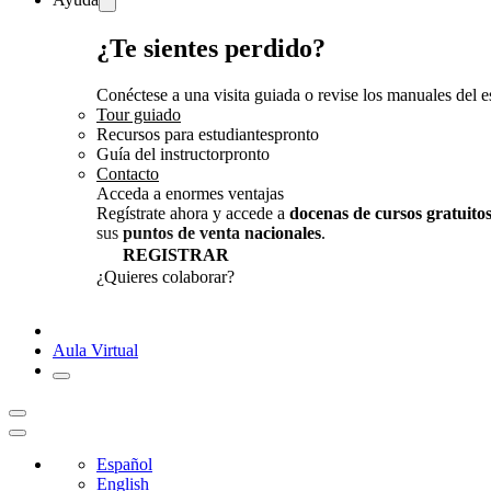
¿Te sientes perdido?
Conéctese a una visita guiada o revise los manuales del es
Tour guiado
Recursos para estudiantes
pronto
Guía del instructor
pronto
Contacto
Acceda a enormes ventajas
Regístrate ahora y accede a
docenas de cursos gratuito
sus
puntos de venta nacionales
.
REGISTRAR
¿Quieres colaborar?
¡CONVERSEMOS!
Aula Virtual
Español
English