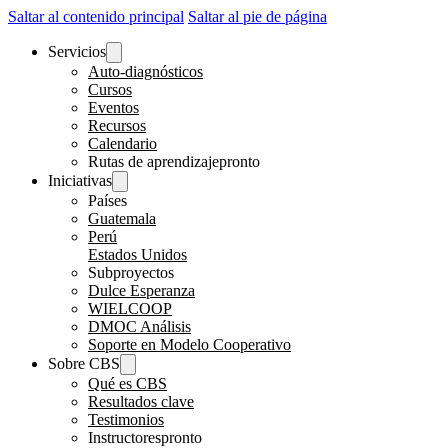
Saltar al contenido principal
Saltar al pie de página
Servicios
Auto-diagnósticos
Cursos
Eventos
Recursos
Calendario
Rutas de aprendizaje
pronto
Iniciativas
Países
Guatemala
Perú
Estados Unidos
Subproyectos
Dulce Esperanza
WIELCOOP
DMOC Análisis
Soporte en Modelo Cooperativo
Sobre CBS
Qué es CBS
Resultados clave
Testimonios
Instructores
pronto