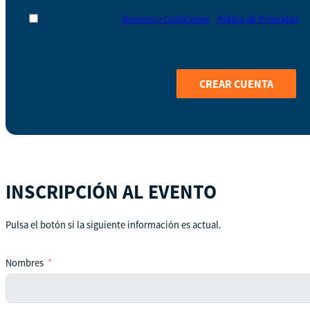
He leído y acepto los
Términos y Condiciones
y
Política de Privacidad
Al registrarte en Coop Business School nos das permiso para almacenar 
mejorar tu experiencia como estudiante y usuario.
CREAR CUENTA
INSCRIPCIÓN AL EVENTO
Pulsa el botón si la siguiente información es actual.
Nombres