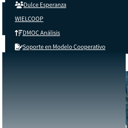
Dulce Esperanza
WIELCOOP
DMOC Análisis
Soporte en Modelo Cooperativo
SOBRE CBS
EVENTOS
CONSTITUCIÓN VIRTUAL DE UNA SOCIEDAD ANÓNIMA CERRADA
INICIO
Qué es CBS
Resultados clave
Testimonios
Instructores
pronto