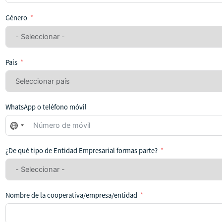
Género
País
WhatsApp o teléfono móvil
No
se
ha
¿De qué tipo de Entidad Empresarial formas parte?
seleccionado
ningún
país
Nombre de la cooperativa/empresa/entidad