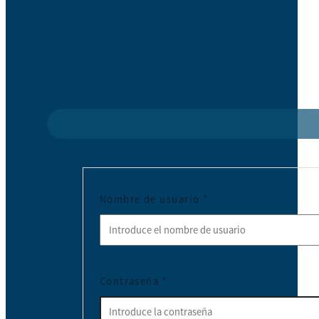
Nombre de usuario
*
Contraseña
*