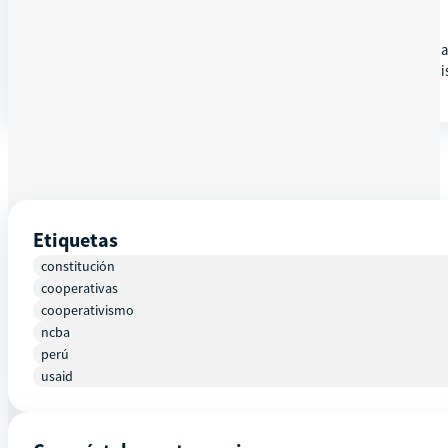
DETALLES
NCBA CLUSA, Ministerio de la Producción y De Vida te invitan 
procedimiento para obtención del DNI electrónico en RENIEC, requis
Etiquetas
constitución
cooperativas
cooperativismo
ncba
perú
usaid