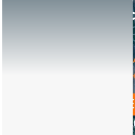
Hazte aliado
nuevo
Noticias
AYUDA
Tour guiado
Recursos para estudiantes
pronto
Guía del instructor
pronto
Contacto