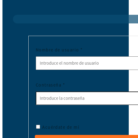
Nombre de usuario
*
Contraseña
*
Acuérdate de mí