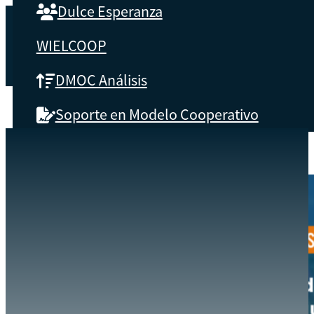
Dulce Esperanza
WIELCOOP
DMOC Análisis
Soporte en Modelo Cooperativo
SOBRE CBS
EVENTOS
CRISIS DE LOS FERTILIZANTES CON LA QUE SE ENFRENTARÁ LA 
INICIO
Qué es CBS
Resultados clave
Testimonios
Instructores
pronto