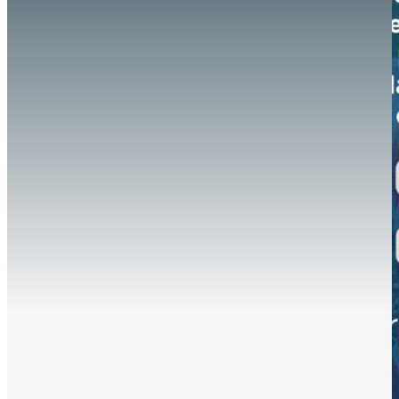
Hazte aliado
nuevo
Noticias
AYUDA
Tour guiado
Recursos para estudiantes
pronto
Guía del instructor
pronto
Contacto