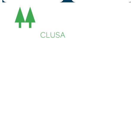
SERVICIOS
Autoevaluación
Cursos
Eventos
Biblioteca
Buscador de recursos
Calendario
INICIATIVAS