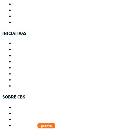
Eventos
Biblioteca
Buscador de recursos
Calendario
INICIATIVAS
Países
Guatemala
Perú
Estados Unidos
Subproyectos
WIELCOOP
Dulce Esperanza
DMOC Análisis
SOBRE CBS
Qué es CBS
Resultados clave
Testimonios
Instructores
pronto