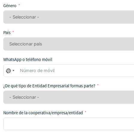
Género
País
WhatsApp o teléfono móvil
No
se
ha
¿De qué tipo de Entidad Empresarial formas parte?
seleccionado
ningún
país
Nombre de la cooperativa/empresa/entidad