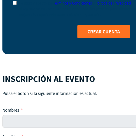
He leído y acepto los
Términos y Condiciones
y
Política de Privacidad
Al registrarte en Coop Business School nos das permiso para almacenar 
mejorar tu experiencia como estudiante y usuario.
CREAR CUENTA
INSCRIPCIÓN AL EVENTO
Pulsa el botón si la siguiente información es actual.
Nombres