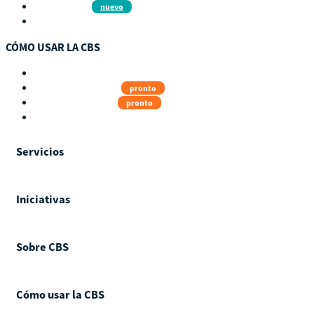
Hazte aliado
nuevo
Noticias
CÓMO USAR LA CBS
Visita Guiada
Guía del Estudiante
pronto
Guía del instructor
pronto
Contacto
Servicios
Iniciativas
Sobre CBS
Cómo usar la CBS