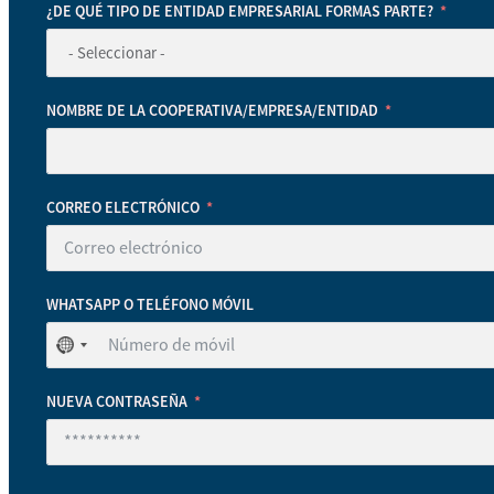
¿DE QUÉ TIPO DE ENTIDAD EMPRESARIAL FORMAS PARTE?
NOMBRE DE LA COOPERATIVA/EMPRESA/ENTIDAD
CORREO ELECTRÓNICO
WHATSAPP O TELÉFONO MÓVIL
No
se
ha
NUEVA CONTRASEÑA
seleccionado
ningún
país