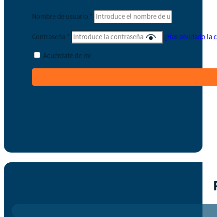
Nombre de usuario
*
Contraseña
*
¿Has olvidado la 
Acuérdate de mí