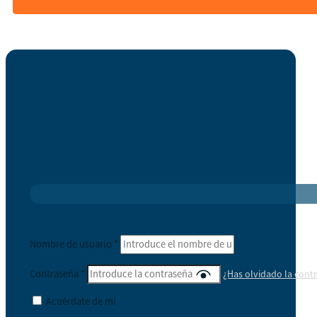
Nombre de usuario
*
Contraseña
*
¿Has olvidado la cont
Acuérdate de mí