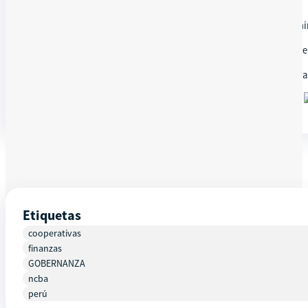
¡Aprende a optimizar tus procesos de certificación con Leni
Las organizaciones líderes están adoptando la digitalización de
Descubre cómo esta nueva era está mejorando la eficiencia y la
¡Únete a esta tendencia hoy mismo rompiendo barreras!
Etiquetas
cooperativas
finanzas
GOBERNANZA
ncba
perú