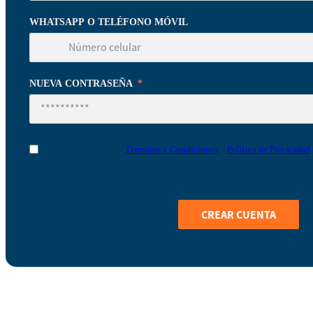
WHATSAPP O TELÉFONO MÓVIL
NUEVA CONTRASEÑA
He leído y acepto los
Términos y Condiciones
y
Política de Privacidad
Al registrarte en Coop Business School nos das permiso para almacenar t
tu experiencia como estudiante y usuario.
CREAR CUENTA