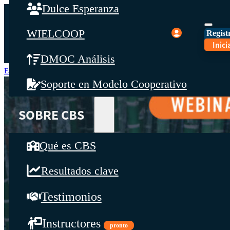
Dulce Esperanza
WIELCOOP
Español
Regist
Inici
English
DMOC Análisis
Eventos
El éxito de los jóvenes en los modelos de negocio
Inicio
Soporte en Modelo Cooperativo
SOBRE CBS
Qué es CBS
Resultados clave
Testimonios
Instructores
pronto