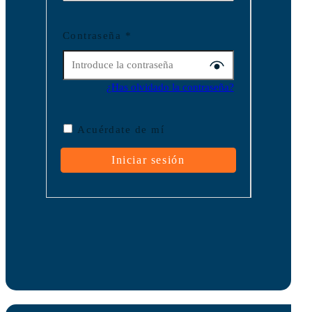
Contraseña
*
¿Has olvidado la contraseña?
Acuérdate de mí