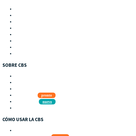
Países
Guatemala
Perú
Estados Unidos
Subproyectos
WIELCOOP
Dulce Esperanza
DMOC Análisis
SOBRE CBS
Qué es CBS
Resultados clave
Testimonios
Instructores
pronto
Hazte aliado
nuevo
Noticias
CÓMO USAR LA CBS
Visita Guiada