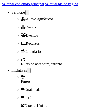
Saltar al contenido principal
Saltar al pie de página
Servicios
Auto-diagnósticos
Cursos
Eventos
Recursos
Calendario
Rutas de aprendizaje
pronto
Iniciativas
Países
Guatemala
Perú
Estados Unidos