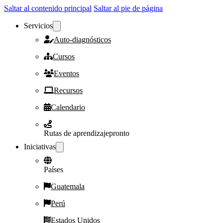
Saltar al contenido principal
Saltar al pie de página
Servicios
Auto-diagnósticos
Cursos
Eventos
Recursos
Calendario
Rutas de aprendizaje
pronto
Iniciativas
Países
Guatemala
Perú
Estados Unidos