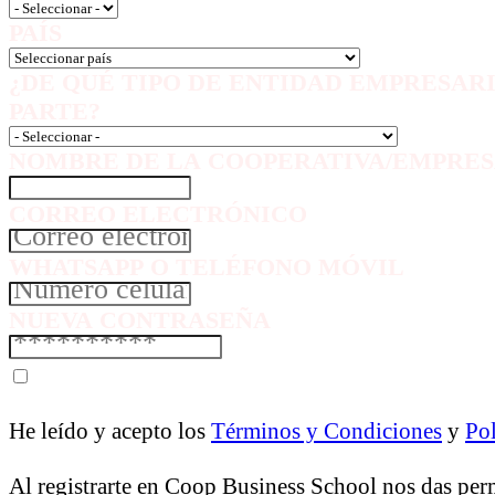
PAÍS
¿DE QUÉ TIPO DE ENTIDAD EMPRESAR
PARTE?
NOMBRE DE LA COOPERATIVA/EMPRES
CORREO ELECTRÓNICO
WHATSAPP O TELÉFONO MÓVIL
NUEVA CONTRASEÑA
He leído y acepto los
Términos y Condiciones
y
Pol
Al registrarte en Coop Business School nos das per