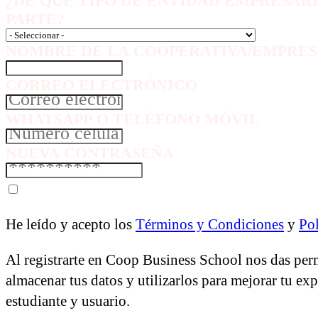
¿DE QUÉ TIPO DE ENTIDAD EMPRESAR
PARTE?
NOMBRE DE LA COOPERATIVA/EMPRES
CORREO ELECTRÓNICO
WHATSAPP O TELÉFONO MÓVIL
NUEVA CONTRASEÑA
He leído y acepto los
Términos y Condiciones
y
Pol
Al registrarte en Coop Business School nos das per
almacenar tus datos y utilizarlos para mejorar tu ex
estudiante y usuario.