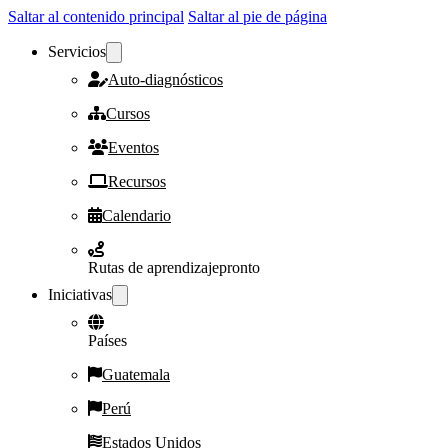
Saltar al contenido principal
Saltar al pie de página
Servicios
Auto-diagnósticos
Cursos
Eventos
Recursos
Calendario
Rutas de aprendizaje
pronto
Iniciativas
Países
Guatemala
Perú
Estados Unidos