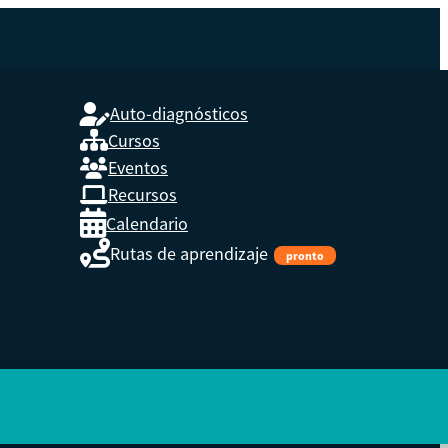
Auto-diagnósticos
Cursos
Eventos
L
Recursos
Calendario
Rutas de aprendizaje
pronto
s,
enidos.