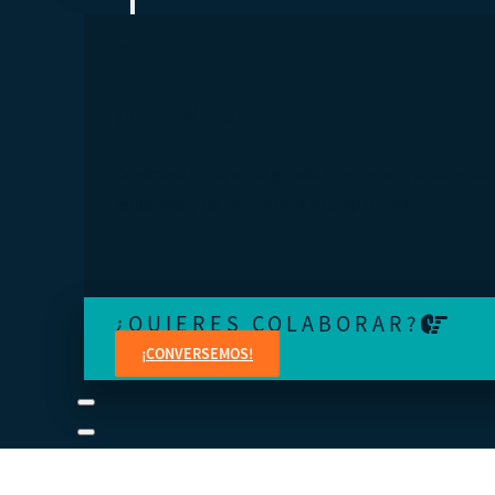
¿TE SIENTES PERDIDO?
Conéctese a una visita guiada o revise los manuales del
estudiante y del instructor a su propio ritmo.
¿QUIERES COLABORAR?
¡CONVERSEMOS!