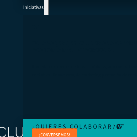
Iniciativas
COLABOREMOS Y AYUDEMOS A CREAR 
ECONOMÍA MÁS INTEGRADORA
Aprenda de expertos en temas jurídicos, administrativo
contables, financieros, de marketing y creación de cont
¿QUIERES COLABORAR?
¡CONVERSEMOS!