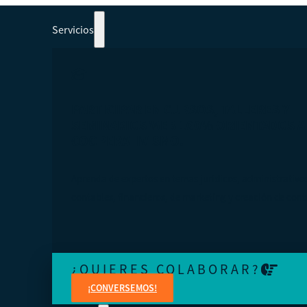
Servicios
PARTICIPAR EN CURSOS, TALLERES Y
SEMINARIOS WEB 100% ORIENTADOS A
COOPERATIVISMO.
Aprenda de expertos en temas jurídicos, administrativo
contables, financieros, de marketing y creación de cont
¿QUIERES COLABORAR?
¡CONVERSEMOS!