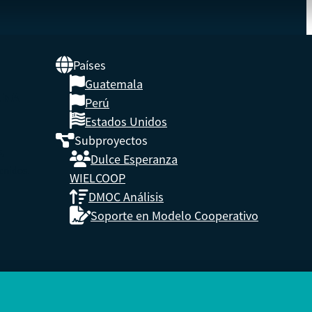
Países
Guatemala
UNA
Perú
Estados Unidos
Subproyectos
s,
Dulce Esperanza
enidos.
WIELCOOP
DMOC Análisis
Soporte en Modelo Cooperativo