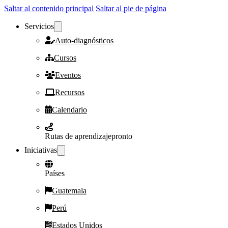
Saltar al contenido principal
Saltar al pie de página
Servicios
Auto-diagnósticos
Cursos
Eventos
Recursos
Calendario
Rutas de aprendizaje
pronto
Iniciativas
Países
Guatemala
Perú
Estados Unidos