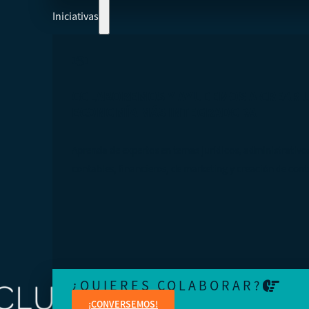
Iniciativas
COLABOREMOS Y AYUDEMOS A CREAR 
ECONOMÍA MÁS INTEGRADORA
Aprenda de expertos en temas jurídicos, administrativo
contables, financieros, de marketing y creación de cont
¿QUIERES COLABORAR?
¡CONVERSEMOS!