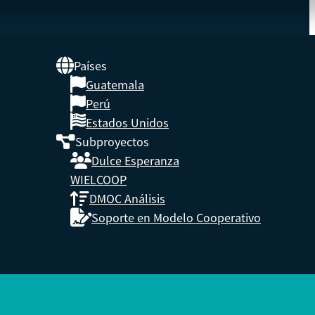
Países
Guatemala
UNA
Perú
Estados Unidos
Subproyectos
s,
Dulce Esperanza
enidos.
WIELCOOP
DMOC Análisis
Soporte en Modelo Cooperativo