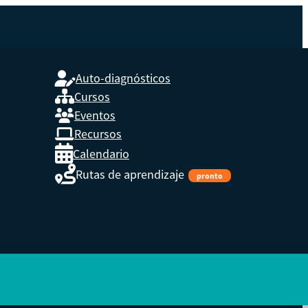
Auto-diagnósticos
Cursos
Eventos
L
Recursos
Calendario
Rutas de aprendizaje
pronto
s,
enidos.