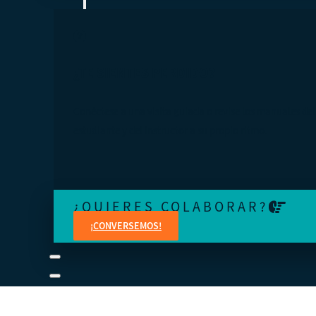
¿TE SIENTES PERDIDO?
Conéctese a una visita guiada o revise los manuales del
estudiante y del instructor a su propio ritmo.
¿QUIERES COLABORAR?
¡CONVERSEMOS!