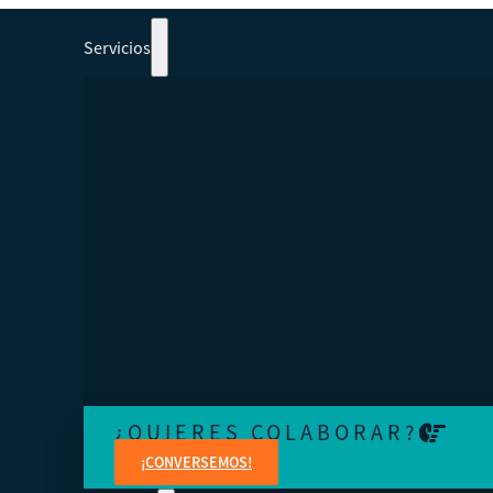
Servicios
PARTICIPAR EN CURSOS, TALLERES Y
SEMINARIOS WEB 100% ORIENTADOS A
COOPERATIVISMO.
Aprenda de expertos en temas jurídicos, administrativo
contables, financieros, de marketing y creación de cont
¿QUIERES COLABORAR?
¡CONVERSEMOS!