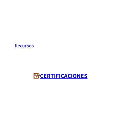
Inicio
Recursos
011
CERTIFICACIONES
Código:
CONCEDIDO A:
011
LUZ OCHOA