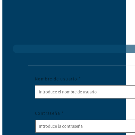
Nombre de usuario
*
Contraseña
*