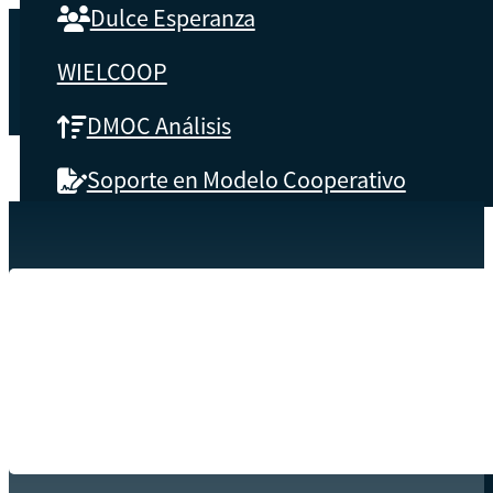
Dulce Esperanza
WIELCOOP
DMOC Análisis
Soporte en Modelo Cooperativo
SOBRE CBS
Inicio
Recursos
014
Qué es CBS
Resultados clave
Testimonios
Instructores
pronto