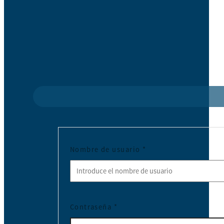
Nombre de usuario
*
Contraseña
*