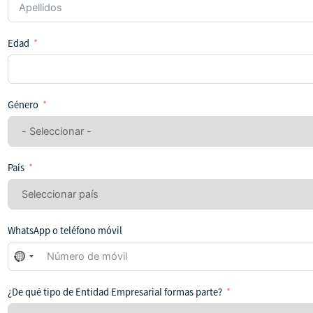
Edad
Género
País
WhatsApp o teléfono móvil
No
se
ha
¿De qué tipo de Entidad Empresarial formas parte?
seleccionado