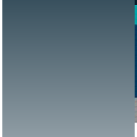
Hazte aliado
nuevo
Noticias
AYUDA
Tour guiado
Recursos para estudiantes
pronto
Guía del instructor
pronto
Contacto