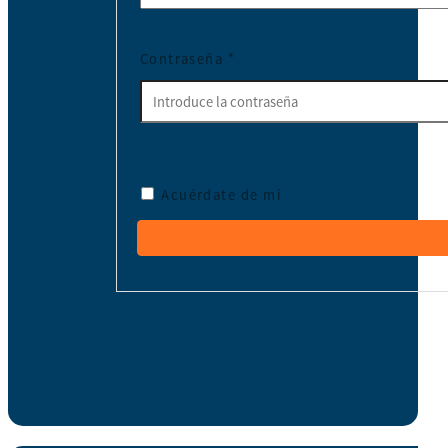
Contraseña
*
Acuérdate de mí