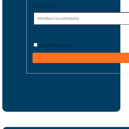
Contraseña
*
Acuérdate de mí