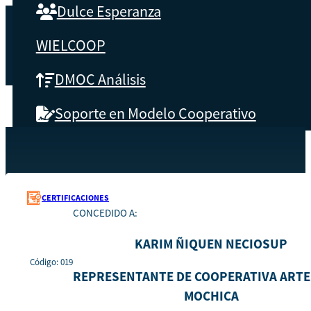
Dulce Esperanza
WIELCOOP
DMOC Análisis
Soporte en Modelo Cooperativo
SOBRE CBS
Recursos
019
Inicio
Qué es CBS
CERTIFICACIONES
CONCEDIDO A:
Resultados clave
KARIM ÑIQUEN NECIOSUP
Testimonios
Código: 019
REPRESENTANTE DE COOPERATIVA ART
MOCHICA
Instructores
pronto