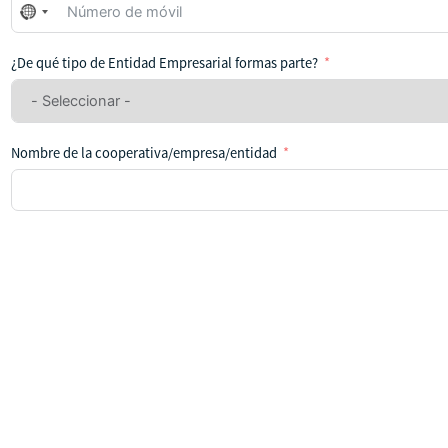
No
se
ha
¿De qué tipo de Entidad Empresarial formas parte?
seleccionado
ningún
país
Nombre de la cooperativa/empresa/entidad