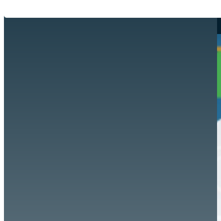
Hazte aliado
nuevo
Noticias
AYUDA
Tour guiado
Recursos para estudiantes
pronto
Guía del instructor
pronto
Contacto