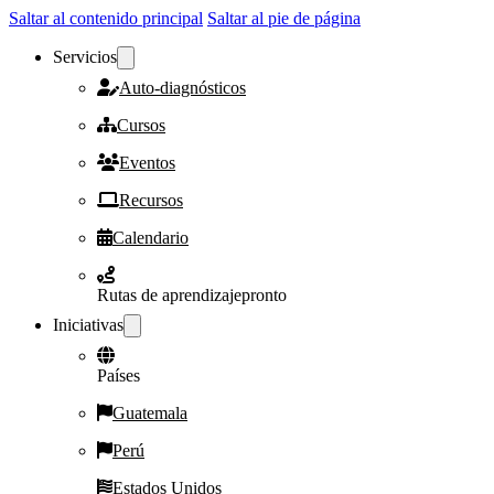
Saltar al contenido principal
Saltar al pie de página
Servicios
Auto-diagnósticos
Cursos
Eventos
Recursos
Calendario
Rutas de aprendizaje
pronto
Iniciativas
Países
Guatemala
Perú
Estados Unidos