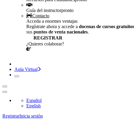
Guía del instructor
pronto
Contacto
Acceda a enormes ventajas
Regístrate ahora y accede a
docenas de cursos gratuito
sus
puntos de venta nacionales
.
REGISTRAR
¿Quieres colaborar?
¡CONVERSEMOS!
Aula Virtual
Español
English
Registrar
Inicia sesión