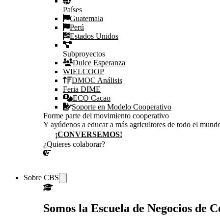
Países
Guatemala
Perú
Estados Unidos
Subproyectos
Dulce Esperanza
WIELCOOP
DMOC Análisis
Feria DIME
ECO Cacao
Soporte en Modelo Cooperativo
Forme parte del movimiento cooperativo
Y ayúdenos a educar a más agricultores de todo el mund
¡CONVERSEMOS!
¿Quieres colaborar?
¡CONVERSEMOS!
Sobre CBS
Somos la Escuela de Negocios de 