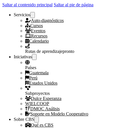
Saltar al contenido principal
Saltar al pie de página
Servicios
Auto-diagnósticos
Cursos
Eventos
Recursos
Calendario
Rutas de aprendizaje
pronto
Iniciativas
Países
Guatemala
Perú
Estados Unidos
Subproyectos
Dulce Esperanza
WIELCOOP
DMOC Análisis
Soporte en Modelo Cooperativo
Sobre CBS
Qué es CBS