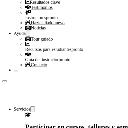
Resultados clave
Testimonios
Instructores
pronto
Hazte aliado
nuevo
Noticias
Ayuda
Tour guiado
Recursos para estudiantes
pronto
Guía del instructor
pronto
Contacto
Servicios
Participar en cursos, talleres y s