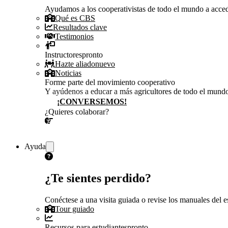
Ayudamos a los cooperativistas de todo el mundo a accede
Qué es CBS
Resultados clave
Testimonios
Instructores
pronto
Hazte aliado
nuevo
Noticias
Forme parte del movimiento cooperativo
Y ayúdenos a educar a más agricultores de todo el mund
¡CONVERSEMOS!
¿Quieres colaborar?
¡CONVERSEMOS!
Ayuda
¿Te sientes perdido?
Conéctese a una visita guiada o revise los manuales del es
Tour guiado
Recursos para estudiantes
pronto