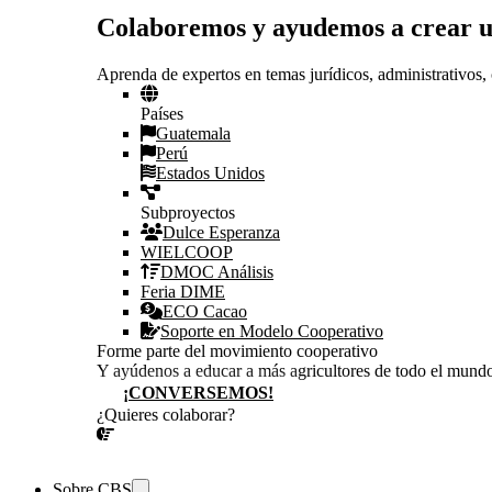
Colaboremos y ayudemos a crear 
Aprenda de expertos en temas jurídicos, administrativos, 
Países
Guatemala
Perú
Estados Unidos
Subproyectos
Dulce Esperanza
WIELCOOP
DMOC Análisis
Feria DIME
ECO Cacao
Soporte en Modelo Cooperativo
Forme parte del movimiento cooperativo
Y ayúdenos a educar a más agricultores de todo el mund
¡CONVERSEMOS!
¿Quieres colaborar?
¡CONVERSEMOS!
Sobre CBS