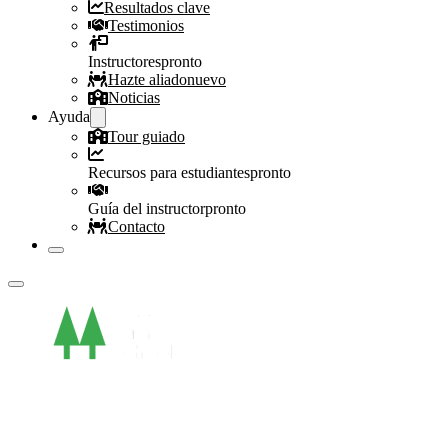
Resultados clave
Testimonios
Instructores
pronto
Hazte aliado
nuevo
Noticias
Ayuda
Tour guiado
Recursos para estudiantes
pronto
Guía del instructor
pronto
Contacto