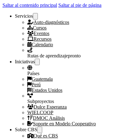
Saltar al contenido principal
Saltar al pie de página
Servicios
Auto-diagnósticos
Cursos
Eventos
Recursos
Calendario
Rutas de aprendizaje
pronto
Iniciativas
Países
Guatemala
Perú
Estados Unidos
Subproyectos
Dulce Esperanza
WIELCOOP
DMOC Análisis
Soporte en Modelo Cooperativo
Sobre CBS
Qué es CBS