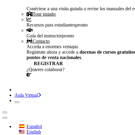
Conéctese a una visita guiada o revise los manuales del es
Tour guiado
Recursos para estudiantes
pronto
Guía del instructor
pronto
Contacto
Acceda a enormes ventajas
Regístrate ahora y accede a
docenas de cursos gratuito
puntos de venta nacionales
.
REGISTRAR
¿Quieres colaborar?
¡CONVERSEMOS!
Aula Virtual
Español
English