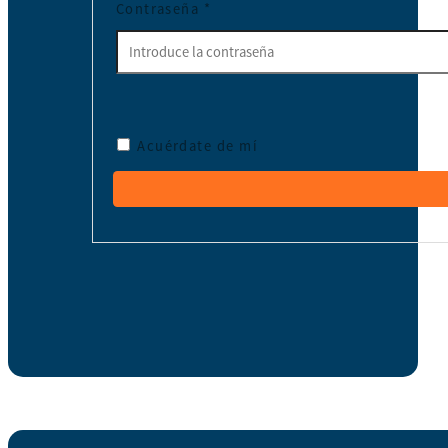
Contraseña
*
Acuérdate de mí