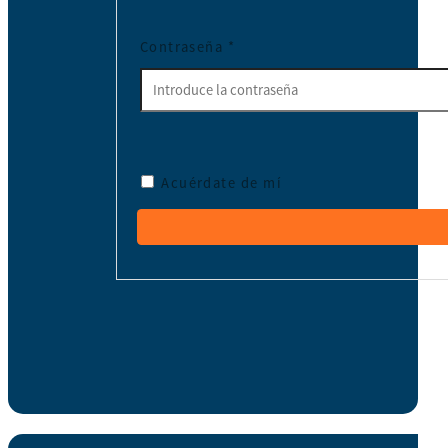
Contraseña
*
Acuérdate de mí