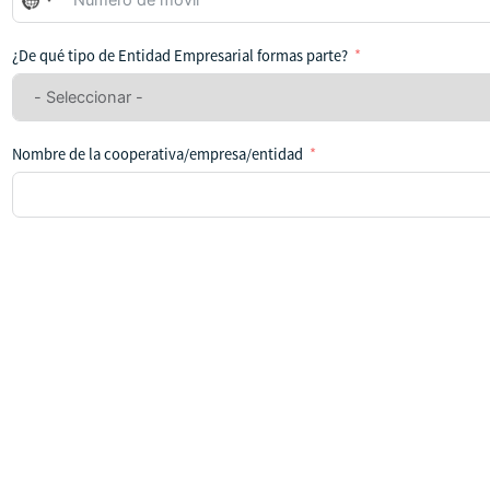
No
se
ha
¿De qué tipo de Entidad Empresarial formas parte?
seleccionado
ningún
país
Nombre de la cooperativa/empresa/entidad