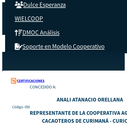
Dulce Esperanza
WIELCOOP
DMOC Análisis
Soporte en Modelo Cooperativo
SOBRE CBS
Recursos
050
Inicio
Qué es CBS
CERTIFICACIONES
CONCEDIDO A:
Resultados clave
ANALI ATANACIO ORELLANA
Testimonios
Código: 050
REPRESENTANTE DE LA COOPERATIVA A
CACAOTEROS DE CURIMANÁ - CURI
Instructores
pronto