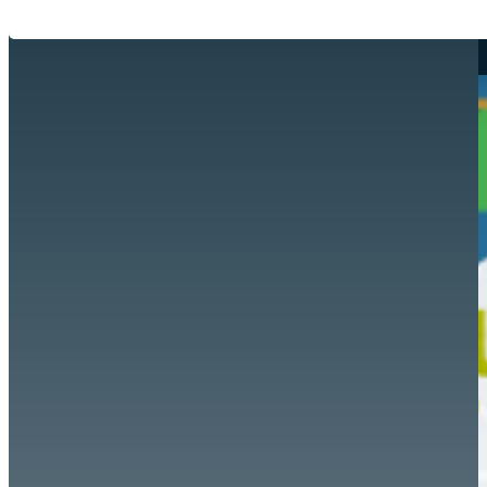
Hazte aliado
nuevo
Noticias
AYUDA
Tour guiado
Recursos para estudiantes
pronto
Guía del instructor
pronto
Contacto