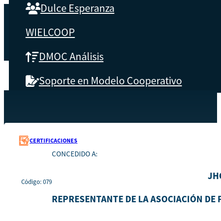
Dulce Esperanza
WIELCOOP
DMOC Análisis
Soporte en Modelo Cooperativo
SOBRE CBS
Recursos
079
Inicio
Qué es CBS
CERTIFICACIONES
CONCEDIDO A:
Resultados clave
JH
Código: 079
Testimonios
REPRESENTANTE DE LA ASOCIACIÓN DE
Instructores
pronto