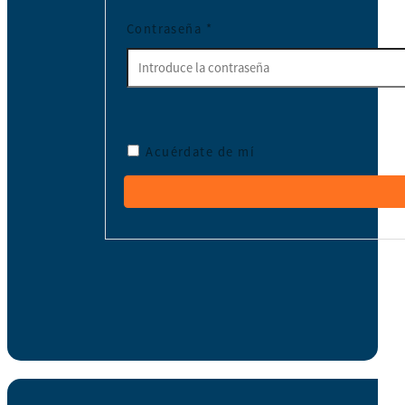
Contraseña
*
Acuérdate de mí