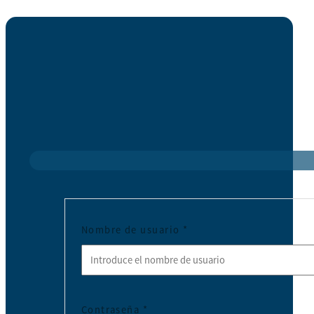
Nombre de usuario
*
Contraseña
*