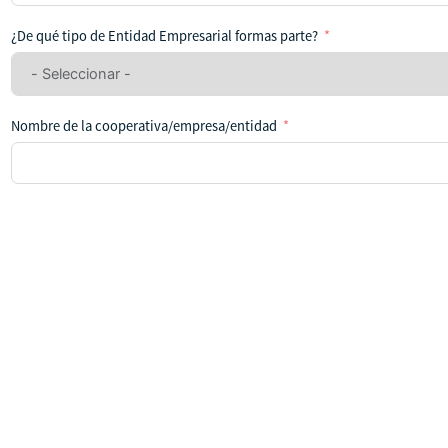
se
ha
¿De qué tipo de Entidad Empresarial formas parte?
seleccionado
ningún
país
Nombre de la cooperativa/empresa/entidad