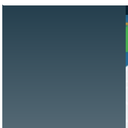
Hazte aliado
nuevo
Noticias
AYUDA
Tour guiado
Recursos para estudiantes
pronto
Guía del instructor
pronto
Contacto