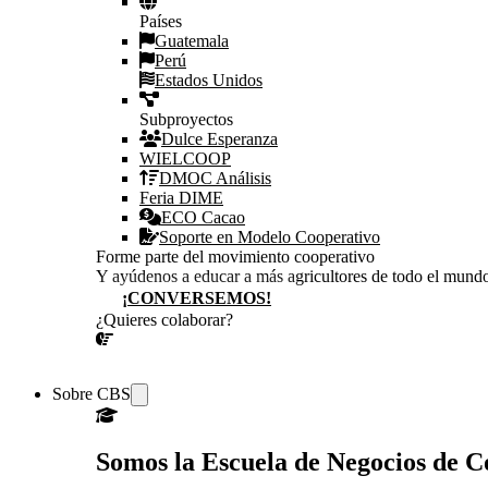
Países
Guatemala
Perú
Estados Unidos
Subproyectos
Dulce Esperanza
WIELCOOP
DMOC Análisis
Feria DIME
ECO Cacao
Soporte en Modelo Cooperativo
Forme parte del movimiento cooperativo
Y ayúdenos a educar a más agricultores de todo el mund
¡CONVERSEMOS!
¿Quieres colaborar?
¡CONVERSEMOS!
Sobre CBS
Somos la Escuela de Negocios de 