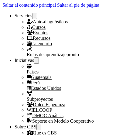
Saltar al contenido principal
Saltar al pie de página
Servicios
Auto-diagnósticos
Cursos
Eventos
Recursos
Calendario
Rutas de aprendizaje
pronto
Iniciativas
Países
Guatemala
Perú
Estados Unidos
Subproyectos
Dulce Esperanza
WIELCOOP
DMOC Análisis
Soporte en Modelo Cooperativo
Sobre CBS
Qué es CBS