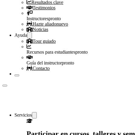
Resultados clave
Testimonios
Instructores
pronto
Hazte aliado
nuevo
Noticias
Ayuda
Tour guiado
Recursos para estudiantes
pronto
Guía del instructor
pronto
Contacto
Servicios
Participar en cursos, talleres y s