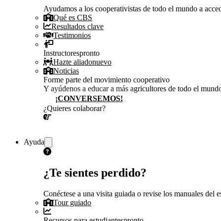
Ayudamos a los cooperativistas de todo el mundo a accede
Qué es CBS
Resultados clave
Testimonios
Instructores
pronto
Hazte aliado
nuevo
Noticias
Forme parte del movimiento cooperativo
Y ayúdenos a educar a más agricultores de todo el mund
¡CONVERSEMOS!
¿Quieres colaborar?
¡CONVERSEMOS!
Ayuda
¿Te sientes perdido?
Conéctese a una visita guiada o revise los manuales del es
Tour guiado
Recursos para estudiantes
pronto