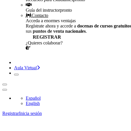
Guía del instructor
pronto
Contacto
Acceda a enormes ventajas
Regístrate ahora y accede a
docenas de cursos gratuito
sus
puntos de venta nacionales
.
REGISTRAR
¿Quieres colaborar?
¡CONVERSEMOS!
Aula Virtual
Español
English
Registrar
Inicia sesión