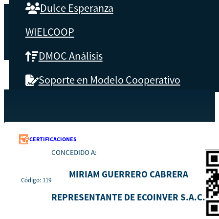
Dulce Esperanza
WIELCOOP
DMOC Análisis
Soporte en Modelo Cooperativo
SOBRE CBS
Recursos
119
Inicio
Qué es CBS
CERTIFICACIONES
CONCEDIDO A:
Resultados clave
MIRIAM GUERRERO CABRERA
Código: 119
Testimonios
REPRESENTANTE DE ECOINVER S.A.C.
Instructores
pronto