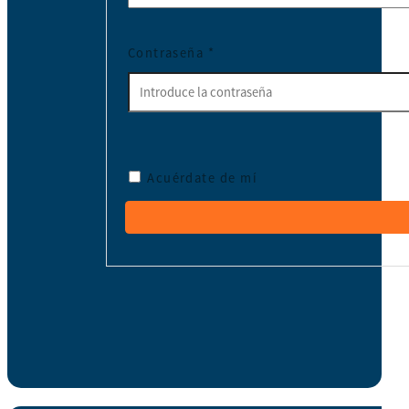
Contraseña
*
Acuérdate de mí