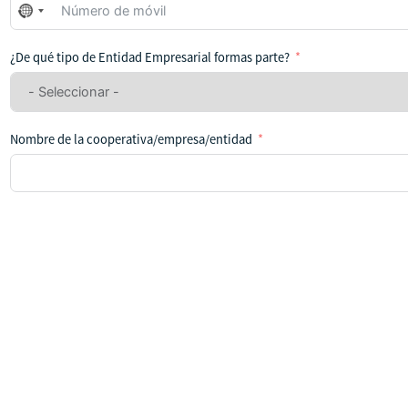
No
se
ha
¿De qué tipo de Entidad Empresarial formas parte?
seleccionado
ningún
país
Nombre de la cooperativa/empresa/entidad