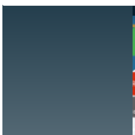
Hazte aliado
nuevo
Noticias
AYUDA
Tour guiado
Recursos para estudiantes
pronto
Guía del instructor
pronto
Contacto