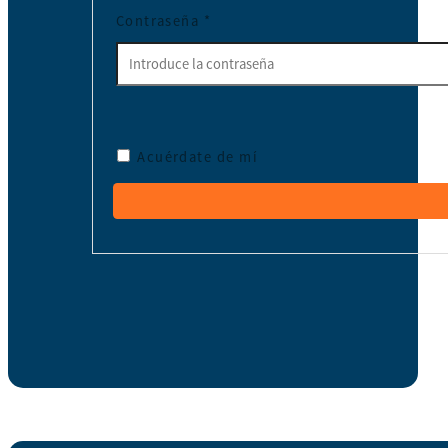
Contraseña
*
Acuérdate de mí