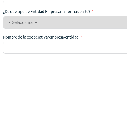
se
ha
¿De qué tipo de Entidad Empresarial formas parte?
seleccionado
ningún
país
Nombre de la cooperativa/empresa/entidad