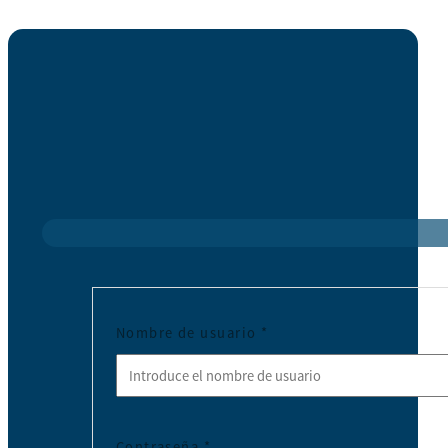
Nombre de usuario
*
Contraseña
*