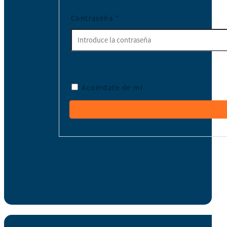
Contraseña
*
Acuérdate de mí