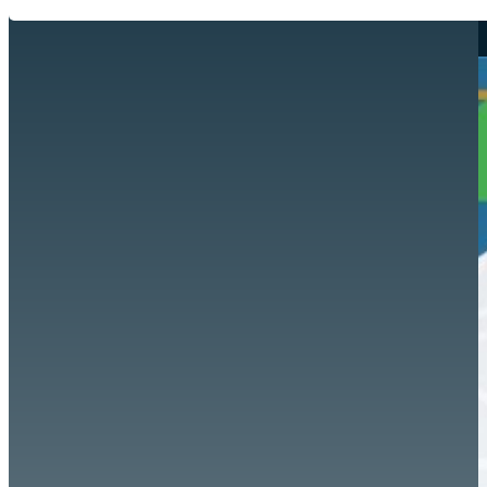
Hazte aliado
nuevo
Noticias
AYUDA
Tour guiado
Recursos para estudiantes
pronto
Guía del instructor
pronto
Contacto