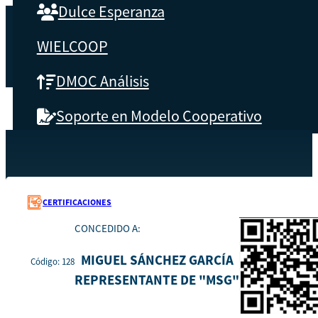
Dulce Esperanza
WIELCOOP
DMOC Análisis
Soporte en Modelo Cooperativo
SOBRE CBS
Recursos
128
Inicio
Qué es CBS
CERTIFICACIONES
CONCEDIDO A:
Resultados clave
MIGUEL SÁNCHEZ GARCÍA
Código: 128
Testimonios
REPRESENTANTE DE "MSG"
Instructores
pronto