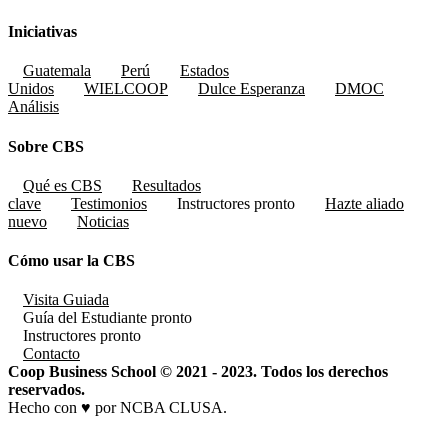
Iniciativas
Guatemala
Perú
Estados
Unidos
WIELCOOP
Dulce Esperanza
DMOC
Análisis
Sobre CBS
Qué es CBS
Resultados
clave
Testimonios
Instructores
pronto
Hazte aliado
nuevo
Noticias
Cómo usar la CBS
Visita Guiada
Guía del Estudiante
pronto
Instructores
pronto
Contacto
Coop Business School © 2021 - 2023. Todos los derechos
reservados.
Hecho con ♥ por NCBA CLUSA.