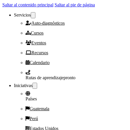
Saltar al contenido principal
Saltar al pie de página
Servicios
Auto-diagnósticos
Cursos
Eventos
Recursos
Calendario
Rutas de aprendizaje
pronto
Iniciativas
Países
Guatemala
Perú
Estados Unidos