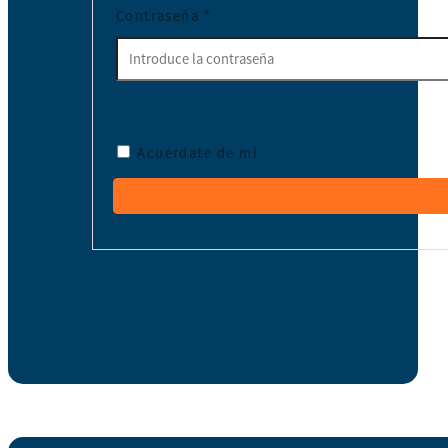
Contraseña
*
Acuérdate de mí