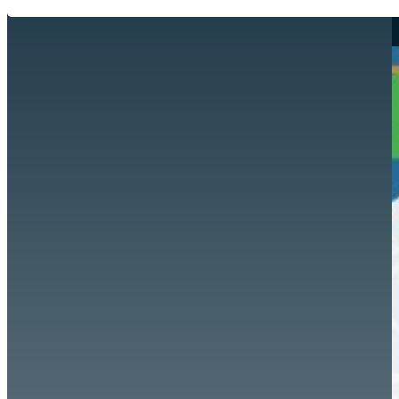
Hazte aliado
nuevo
Noticias
AYUDA
Tour guiado
Recursos para estudiantes
pronto
Guía del instructor
pronto
Contacto