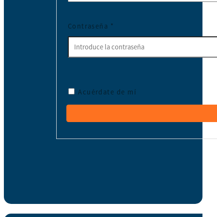
Contraseña
*
Acuérdate de mí