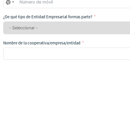
No
se
ha
¿De qué tipo de Entidad Empresarial formas parte?
seleccionado
ningún
país
Nombre de la cooperativa/empresa/entidad