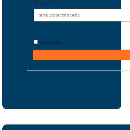
Contraseña
*
Acuérdate de mí