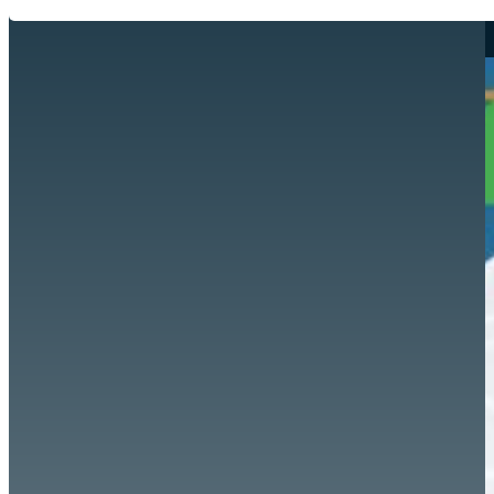
Hazte aliado
nuevo
Noticias
AYUDA
Tour guiado
Recursos para estudiantes
pronto
Guía del instructor
pronto
Contacto