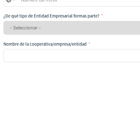
No
se
ha
¿De qué tipo de Entidad Empresarial formas parte?
seleccionado
ningún
país
Nombre de la cooperativa/empresa/entidad