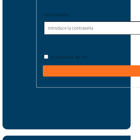
Contraseña
*
Acuérdate de mí