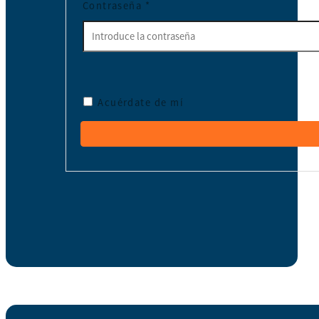
Contraseña
*
Acuérdate de mí