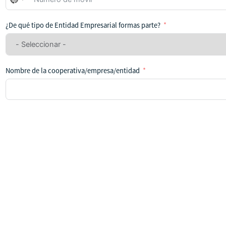
se
ha
¿De qué tipo de Entidad Empresarial formas parte?
seleccionado
ningún
país
Nombre de la cooperativa/empresa/entidad