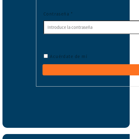
Contraseña
*
Acuérdate de mí