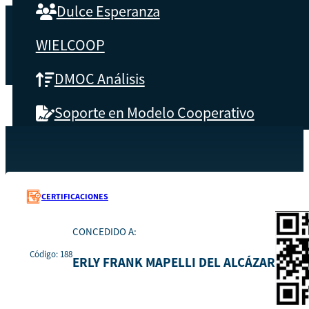
Dulce Esperanza
WIELCOOP
DMOC Análisis
Soporte en Modelo Cooperativo
SOBRE CBS
Recursos
188
Inicio
Qué es CBS
CERTIFICACIONES
Resultados clave
CONCEDIDO A:
Código: 188
Testimonios
ERLY FRANK MAPELLI DEL ALCÁZAR
Instructores
pronto