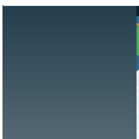
Hazte aliado
nuevo
Noticias
AYUDA
Tour guiado
Recursos para estudiantes
pronto
Guía del instructor
pronto
Contacto