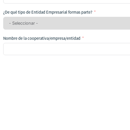
se
ha
¿De qué tipo de Entidad Empresarial formas parte?
seleccionado
ningún
país
Nombre de la cooperativa/empresa/entidad