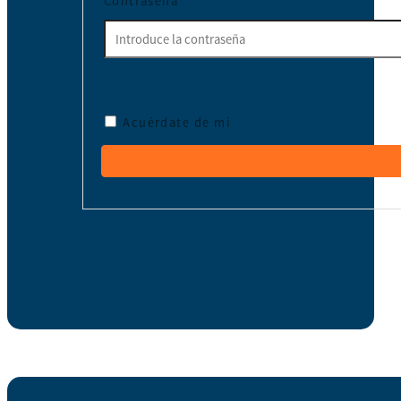
Contraseña
*
Acuérdate de mí