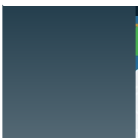
Hazte aliado
nuevo
Noticias
AYUDA
Tour guiado
Recursos para estudiantes
pronto
Guía del instructor
pronto
Contacto