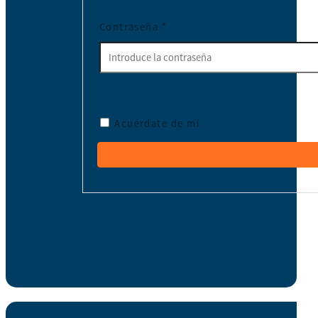
Contraseña
*
Acuérdate de mí