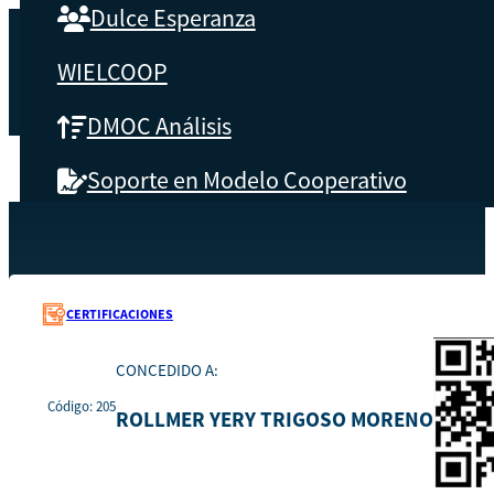
Dulce Esperanza
WIELCOOP
DMOC Análisis
Soporte en Modelo Cooperativo
SOBRE CBS
Recursos
205
Inicio
Qué es CBS
CERTIFICACIONES
Resultados clave
CONCEDIDO A:
Código: 205
Testimonios
ROLLMER YERY TRIGOSO MORENO
Instructores
pronto