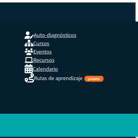
Auto-diagnósticos
Cursos
Eventos
L
Recursos
Calendario
Rutas de aprendizaje
pronto
s,
enidos.