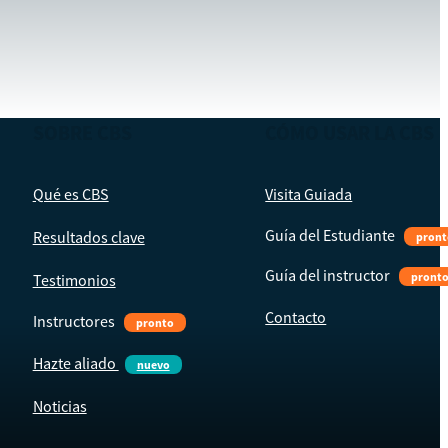
SOBRE CBS
CÓMO USAR LA CBS
Qué es CBS
Visita Guiada
Guía del Estudiante
Resultados clave
pront
Guía del instructor
pront
Testimonios
Contacto
Instructores
pronto
Hazte aliado
nuevo
Noticias