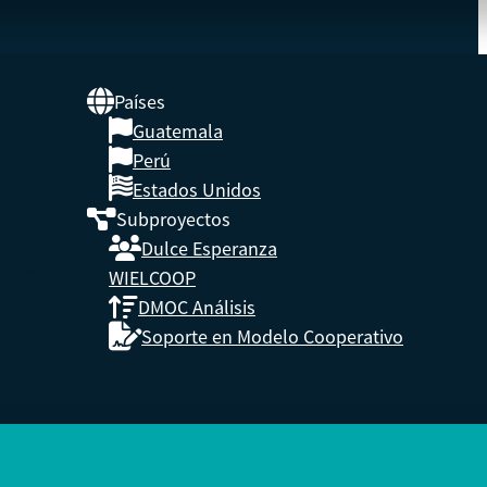
Países
Guatemala
UNA
Perú
Estados Unidos
Subproyectos
s,
Dulce Esperanza
enidos.
WIELCOOP
DMOC Análisis
Soporte en Modelo Cooperativo