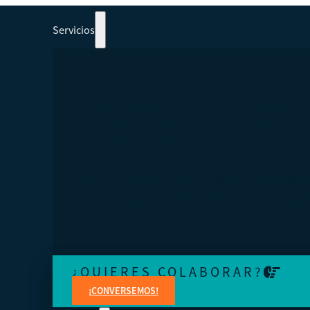
Servicios
PARTICIPAR EN CURSOS, TALLERES Y
SEMINARIOS WEB 100% ORIENTADOS A
COOPERATIVISMO.
Aprenda de expertos en temas jurídicos, administrativo
contables, financieros, de marketing y creación de cont
¿QUIERES COLABORAR?
¡CONVERSEMOS!