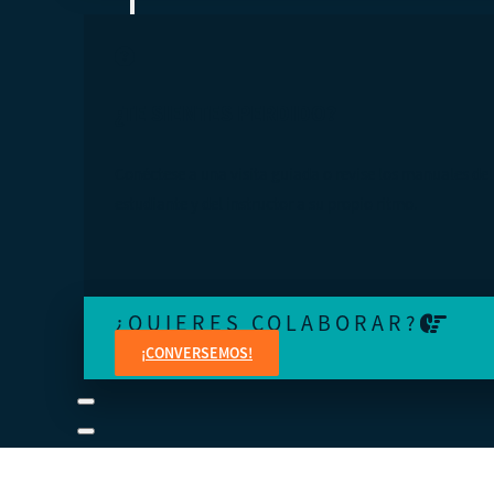
¿TE SIENTES PERDIDO?
Conéctese a una visita guiada o revise los manuales del
estudiante y del instructor a su propio ritmo.
¿QUIERES COLABORAR?
¡CONVERSEMOS!