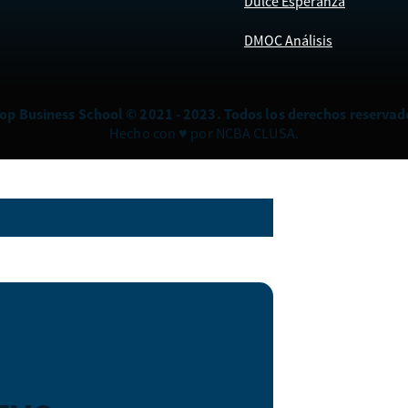
Dulce Esperanza
DMOC Análisis
op Business School © 2021 - 2023. Todos los derechos reservad
Hecho con ♥ por NCBA CLUSA.