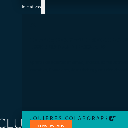
Iniciativas
COLABOREMOS Y AYUDEMOS A CREAR 
ECONOMÍA MÁS INTEGRADORA
Aprenda de expertos en temas jurídicos, administrativo
contables, financieros, de marketing y creación de cont
¿QUIERES COLABORAR?
¡CONVERSEMOS!