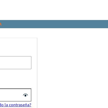
A
do la contraseña?